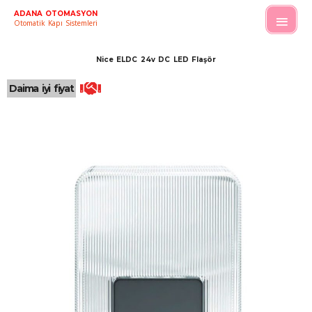
İçeriğe atla
ANA
ADANA OTOMASYON
Otomatik Kapı Sistemleri
MEN
Nice ELDC 24v DC LED Flaşör
Daima iyi fiyat