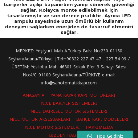
bariyerler açılıp kapanırken yanıp sönerek güvenliği
sağlar. Kolayca monte edilebilmek için
tasarlanmıştır ve son derece pratiktir. Ayrıca LED
ampulu sayesinde uzun ömürlü bir kullanım
deneyimi sağlarken enerjiden de tasarruf etmenizi
sağlar.
MERKEZ: Yeşilyurt Mah A.Türkeş Bulv. No:230 01150
Seyhan/Adana/Türkiye |Tel:+90322 227 47 47 - 227 54 09 /
ÜRETİM: Yesiloba Mah 46301 Sokak Efer 3 Sanayi Sitesi
No:4/C 01100 Seyhan/Adana/TÜRKIYE e-mail:
info@sahotomatikkapi.com
ANASAYFA
YANA KAYAR KAPI MOTORLARI
NİCE BARİYER SİSTEMLERİ
NICE DAİRESEL MOTOR SİSTEMLERİ
NİCE MOTOR AKSESUARLARI
BAHÇE KAPI MODELLERİ
NİCE MOTOR SİSTEMLERİ
HAKKIMIZDA
BİZDEN HABERLER
Hoş Geldiniz